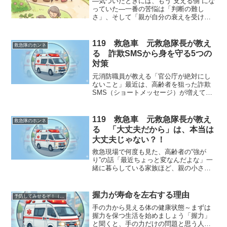
―気づいたときには、もう“支える側”にな
っていた―一番の苦悩は「判断の難し
さ」、そして「親が自分の衰えを受け入
れたがらないこと」対策は「説得するこ
と」ではなく、受け入れられなくても続
けられる“小さな関わり方”を持つことです
119 救急車 元救急隊長が教え
救急隊のホンネ
高齢の親の変化は外...
る 詐欺SMSから身を守る5つの
対策
元消防職員が教える「官公庁が絶対にし
ないこと」最近は、高齢者を狙った詐欺
SMS（ショートメッセージ）が増えてい
ます。しかし、いくつかのポイントを知
っておくだけで、多くの被害は防げま
す。まずは、最初に覚えておきたい対策
119 救急車 元救急隊長が教え
救急隊のホンネ
を紹介します。1. 怪し...
る 「大丈夫だから」は、本当は
大丈夫じゃない？！
救急現場で何度も見た、高齢者の“強が
り”の話「最近ちょっと変なんだよな」一
緒に暮らしている家族ほど、親の小さな
変化に気づきます。歩く速度が落ちた。
同じ話を繰り返す。冷蔵庫に賞味期限切
れのものが増える。前は好きだった外出
握力が寿命を左右する理由
予防してみせるぞ！（寝たきり、ボケ、認知症） 元救急隊長が伝授
を嫌がる。でも、いざ病...
手の力から見える体の健康状態～まずは
握力を保つ生活を始めましょう「握力」
と聞くと、手の力だけの問題と思う人も