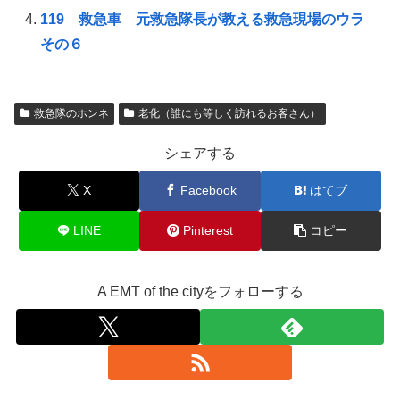
119 救急車 元救急隊長が教える救急現場のウラ
その６
救急隊のホンネ
老化（誰にも等しく訪れるお客さん）
シェアする
X
Facebook
はてブ
LINE
Pinterest
コピー
A EMT of the cityをフォローする