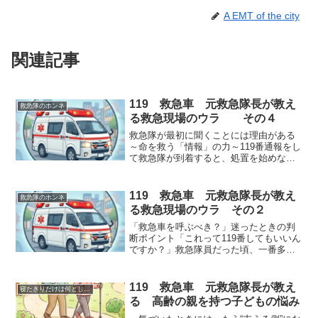
A EMT of the city
関連記事
119 救急車 元救急隊長が教え
救急隊のホンネ
る救急現場のウラ その４
救急隊が最初に聞くことには理由がある
～命を救う「情報」の力～119番通報をし
て救急隊が到着すると、処置を始めなが
ら矢継ぎ早に質問されます。「お名前を
教えてください。」「何歳ですか？」
「持病はありますか？」「普段飲んでい
119 救急車 元救急隊長が教え
救急隊のホンネ
る薬はありますか？」...
る救急現場のウラ その２
「救急車を呼ぶべき？」迷ったときの判
断ポイント「これって119番してもいいん
ですか？」救急隊員だった頃、一番多く
受けた質問です。誰だって救急車を呼ぶ
のは勇気がいります。「大げさだと思わ
れないかな。」「救急隊に怒られないか
119 救急車 元救急隊長が教え
寝たきりだけは何としても避けたい！ 元救急隊長が伝授
な。」「病院へ行った...
る 高齢の親を持つ子どもの悩み