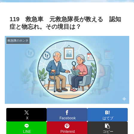
119 救急車 元救急隊長が教える 認知
症と物忘れ。その境目は？
救急隊のホンネ
X
Facebook
はてブ
LINE
Pinterest
コピー