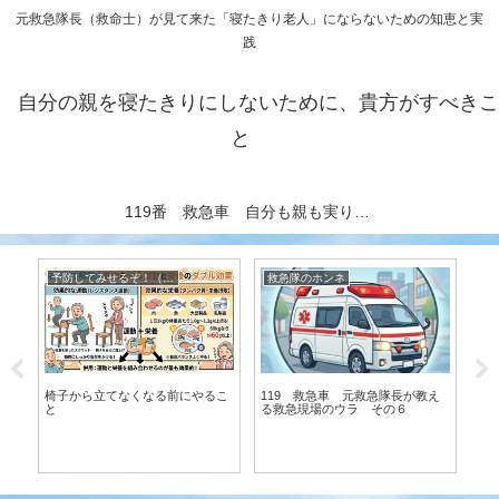
元救急隊長（救命士）が見て来た「寝たきり老人」にならないための知恵と実
践
自分の親を寝たきりにしないために、貴方がすべきこ
と
119番 救急車 自分も親も実りある老後を送る秘訣（元救急隊長執筆）
予防してみせるぞ！（寝たきり、ボケ、認知症） 元救急隊長が伝授
救急隊のホンネ
介
え
椅子から立てなくなる前にやるこ
119 救急車 元救急隊長が教え
介
と
る救急現場のウラ その６
る