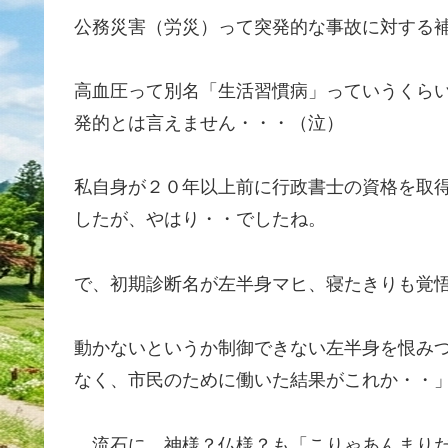
公務災害（労災）って突発的な事故に対する
高血圧って別名「生活習慣病」っていうくら
発的とは言えません・・・（泣）
私自身が２０年以上前に行政書士の資格を取
したが、やはり・・でしたね。
で、初期診断名が左半身マヒ、寝たきりも覚
動かないというか制御できない左半身を恨み
なく、市民のために働いた結果がこれか・・
流石に、神様？仏様？も「こりゃあんまりだ