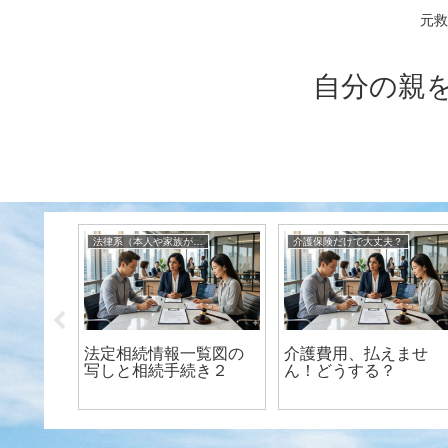
元救
自分の親
法律系（本人や家族がしなければならないこと）
介護保険だけで大丈夫？
リアル
法定相続情報一覧図の
介護費用、払えませ
血〜リ
写しと相続手続き２
ん！どうする？