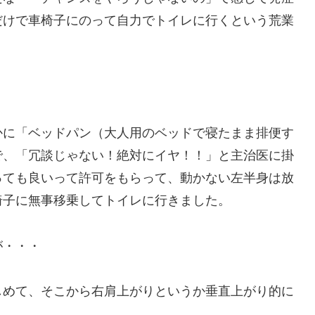
だけで車椅子にのって自力でトイレに行くという荒業
かに「ベッドパン（大人用のベッドで寝たまま排便す
で、「冗談じゃない！絶対にイヤ！！」と主治医に掛
っても良いって許可をもらって、動かない左半身は放
椅子に無事移乗してトイレに行きました。
が・・・
しめて、そこから右肩上がりというか垂直上がり的に