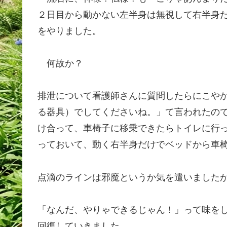
２日目から動かない左半身は無視して右半身
をやりました。
何故か？
排泄について看護師さんに質問したらにこや
る器具）でしてくださいね。」て言われたの
け合って、車椅子に移乗できたらトイレに行
っておいて、動く右半身だけでベッドから車
点滴のラインは邪魔というか気を遣いました
「なんだ、やりゃできるじゃん！」って味を
回復していきました。