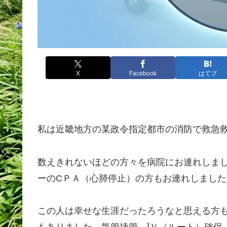
X
Facebook
はてブ
私は近畿地方の某政令指定都市の消防で救急
数えきれないほどの方々を病院にお連れしま
ーのCＰＡ（心肺停止）の方もお連れしました
この人は幸せな生涯だったろうなと思える方