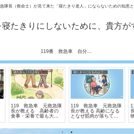
急隊長（救命士）が見て来た「寝たきり老人」にならないための知恵と
を寝たきりにしないために、貴方が
119番 救急車 自分も親も実りある老後を送る秘訣（元救急隊長執筆）
寝たきりだけは何としても避けたい！ 元救急隊長が伝授
寝たきりになるのはゴメンだ 元救急隊長が伝授
119 救急車 元救急隊
119 救急車 元救急隊
長が教える 高齢者の
長が教える 高齢になる
食事・栄養で最も大切
となぜ筋肉が落ちてい
なこととは？
くのか？