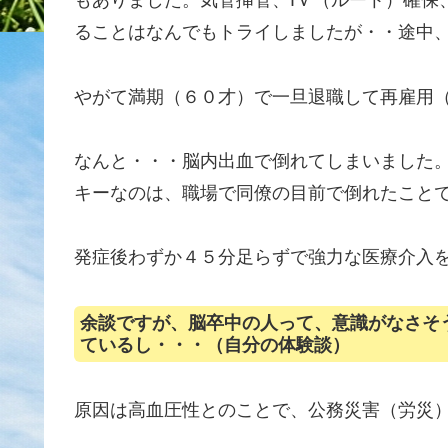
もありました。気管挿管、ĪＶ（ルート）確保
ることはなんでもトライしましたが・・途中
やがて満期（６０才）で一旦退職して再雇用
なんと・・・脳内出血で倒れてしまいました
キーなのは、職場で同僚の目前で倒れたこと
発症後わずか４５分足らずで強力な医療介入
余談ですが、脳卒中の人って、意識がなさそ
ているし・・・（自分の体験談）
原因は高血圧性とのことで、公務災害（労災