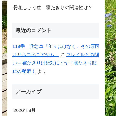
骨粗しょう症 寝たきりの関連性は？
最近のコメント
119番 救急車「年々歩けなく。その原因
はサルコペニアかも」
に
フレイルとの闘
い – 寝たきりは絶対にイヤ！寝たきり防
止の秘策！
より
アーカイブ
2026年8月