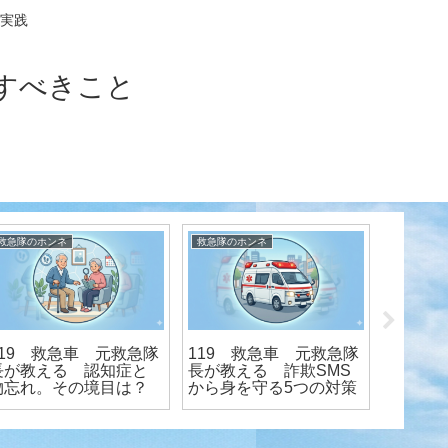
実践
すべきこと
救急隊のホンネ
救急隊のホンネ
119 救急車 元救急隊
119 救急車 元救急隊
119 
長が教える 認知症と
長が教える 詐欺SMS
長が教
物忘れ。その境目は？
から身を守る5つの対策
「耳の
ると筋
聴と寝
関係