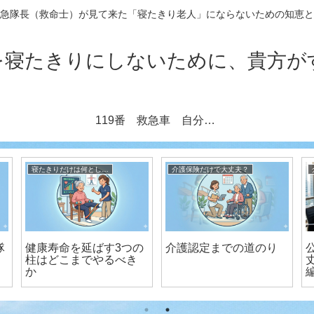
急隊長（救命士）が見て来た「寝たきり老人」にならないための知恵と
を寝たきりにしないために、貴方が
119番 救急車 自分も親も実りある老後を送る秘訣（元救急隊長執筆）
寝たきりだけは何としても避けたい！ 元救急隊長が伝授
救急隊のホンネ
 救急車 元救急隊
元救急救命士のリアル
法定相続情報
える 高齢の親
な体験記（脳出血〜リ
は？
子どもの悩み
ハビリ記録）