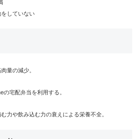
満
動をしていない
筋肉量の減少。
oneの宅配弁当を利用する。
。
 噛む力や飲み込む力の衰えによる栄養不全。