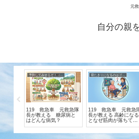
元救
自分の親
介護保険だけで大丈夫？
介護保険だけで大丈夫？
介護認定までの道のり
公的介護保険だけで大
119
丈夫？【その３：解決
長が教
編】
を持つ