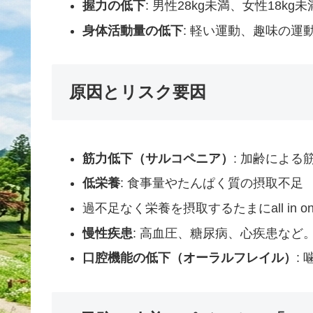
握力の低下
: 男性28kg未満、女性18kg未
身体活動量の低下
: 軽い運動、趣味の運
原因とリスク要因
筋力低下（サルコペニア）
: 加齢による
低栄養
: 食事量やたんぱく質の摂取不足
過不足なく栄養を摂取するたまにall in 
慢性疾患
: 高血圧、糖尿病、心疾患など
口腔機能の低下（オーラルフレイル）
: