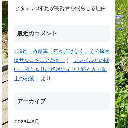
ビタミンD不足が高齢者を弱らせる理由
最近のコメント
119番 救急車「年々歩けなく。その原因
はサルコペニアかも」
に
フレイルとの闘
い – 寝たきりは絶対にイヤ！寝たきり防
止の秘策！
より
アーカイブ
2026年8月