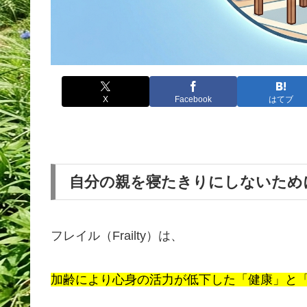
X
Facebook
はてブ
自分の親を寝たきりにしないため
フレイル（Frailty）は、
加齢により心身の活力が低下した「健康」と