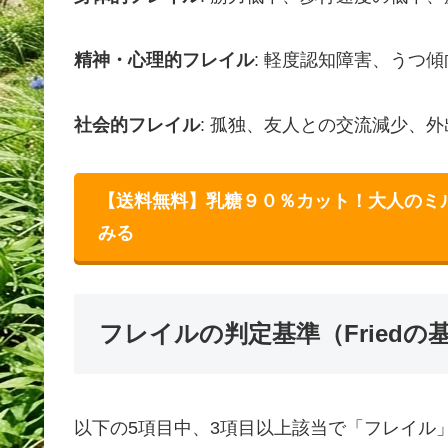
精神・心理的フレイル
: 軽度認知障害、うつ
社会的フレイル
: 孤独、友人との交流減少、
【送料無料】乳糖９０％カット！大人のミ
みる
フレイルの判定基準（Friedの
以下の5項目中、3項目以上該当で「フレイル