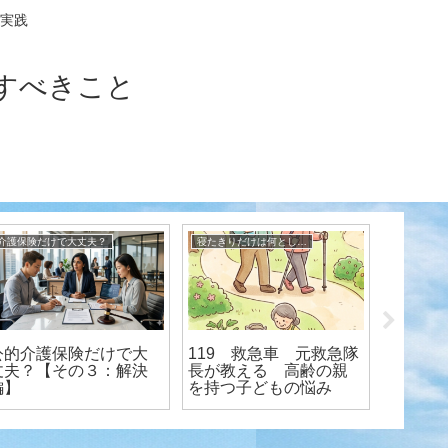
実践
すべきこと
法律系（本人や家族がしなければならないこと）
法律系（本人や家族がしなければならないこと）
予防してみせるぞ！（寝たきり、ボケ、認知症） 元救急隊長が伝授
一覧図と
少し法律のはな
骨粗しょう症 寝た
し・・・
りの関連性は？