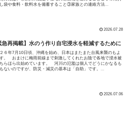
し袋や食料・飲料水を備蓄すること③家族との連絡方法...
2026.07.28
緊急再掲載】水のう作り自宅浸水を軽減するために
２６年7月10日頃、沖縄を始め、日本はまたまた台風来襲のもよ
す。 おまけに梅雨前線まで刺激してくれたお陰で各地で浸水被
ちらほら出始めています。 河川の氾濫は個人でどうにかなるも
もないのですが、防災・減災の基本は「自助」です。...
2026.07.06