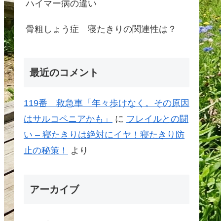
ハイマー病の違い
骨粗しょう症 寝たきりの関連性は？
最近のコメント
119番 救急車「年々歩けなく。その原因
はサルコペニアかも」
に
フレイルとの闘
い – 寝たきりは絶対にイヤ！寝たきり防
止の秘策！
より
アーカイブ