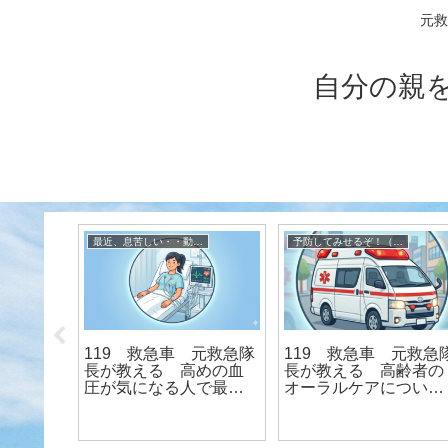
元救
自分の親
元救急隊長が伝授
最近、息苦しい・・動悸がする人はどうすればよい？ 元救急隊長が伝授
予防してみせるぞ！（寝たきり、ボケ、認知症） 元救急隊長が伝授
「年々歩
119 救急車 元救急隊
119 救急車 元救急
因はサ
長が教える 高めの血
長が教える 高齢者の
」
圧が気になる人で最も
オーラルケアについて
大切な3つのヒント
（写真解説）