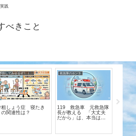
実践
すべきこと
予防してみせるぞ！（寝たきり、ボケ、認知症） 元救急隊長が伝授
救急隊のホンネ
介護保険だ
骨粗しょう症 寝たき
119 救急車 元救急隊
公的介
りの関連性は？
長が教える 「大丈夫
丈夫な
だから」は、本当は大
丈夫じゃない？！