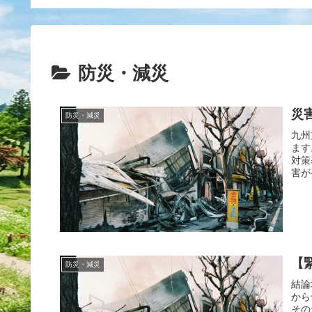
防災・減災
災
防災・減災
九州
ます
対策
害が
【
防災・減災
結論
から
その