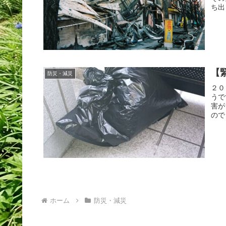
ち出
【
防災・減災
２０
うで
害が
ので
ホーム
防災・減災