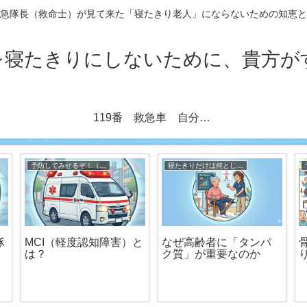
急隊長（救命士）が見て来た「寝たきり老人」にならないための知恵と
を寝たきりにしないために、貴方が
119番 救急車 自分も親も実りある老後を送る秘訣（元救急隊長執筆）
予防してみせるぞ！（寝たきり、ボケ、認知症） 元救急隊長が伝授
寝たきりだけは何としても避けたい！ 元救急隊長が伝授
隊
MCI（軽度認知障害）と
なぜ高齢者に「タンパ
は？
ク質」が重要なのか