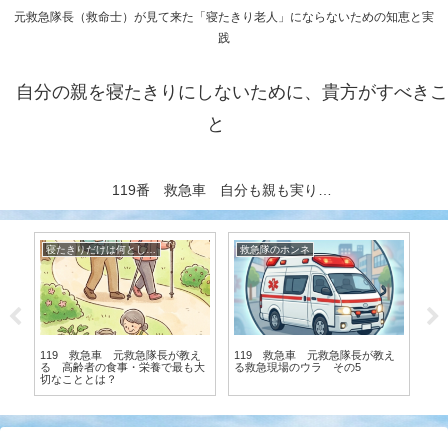
元救急隊長（救命士）が見て来た「寝たきり老人」にならないための知恵と実
践
自分の親を寝たきりにしないために、貴方がすべきこ
と
119番 救急車 自分も親も実りある老後を送る秘訣（元救急隊長執筆）
寝たきりだけは何としても避けたい！ 元救急隊長が伝授
救急隊のホンネ
え
119 救急車 元救急隊長が教え
119 救急車 元救急隊長が教え
少
る 高齢者の食事・栄養で最も大
る救急現場のウラ その5
切なこととは？