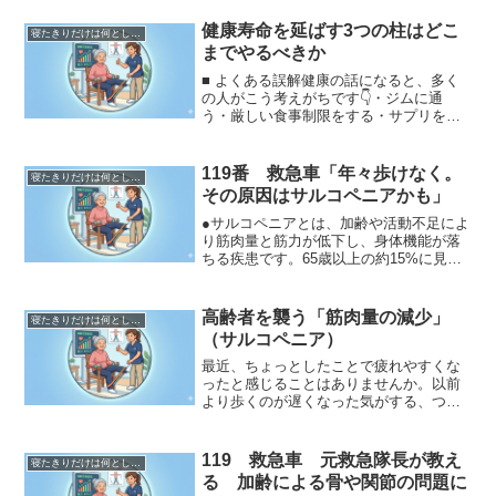
健康寿命を延ばす3つの柱はどこ
寝たきりだけは何としても避けたい！ 元救急隊長が伝授
までやるべきか
■ よくある誤解健康の話になると、多く
の人がこう考えがちです👇・ジムに通
う・厳しい食事制限をする・サプリをし
っかり飲む👉「ちゃんとやらなければ意
味がない」と思ってしまいますしかし現
実は逆で👇👉 そこまでやる人ほど続きま
119番 救急車「年々歩けなく。
寝たきりだけは何としても避けたい！ 元救急隊長が伝授
せんそして続かない習慣...
その原因はサルコペニアかも」
●サルコペニアとは、加齢や活動不足によ
り筋肉量と筋力が低下し、身体機能が落
ちる疾患です。65歳以上の約15%に見ら
れ、歩行速度低下や転倒・介護リスクを
高めます。予防には、レジスタンス運動
（筋トレ）と、体重1kgあたり1.0〜1.2g
高齢者を襲う「筋肉量の減少」
寝たきりだけは何としても避けたい！ 元救急隊長が伝授
以上のタ...
（サルコペニア）
最近、ちょっとしたことで疲れやすくな
ったと感じることはありませんか。以前
より歩くのが遅くなった気がする、つま
ずきやすくなった、食事の量が減ってき
た——こうした変化は年齢とともに自然
に起こるものです。ただ、その背景には
119 救急車 元救急隊長が教え
寝たきりだけは何としても避けたい！ 元救急隊長が伝授
見過ごされがちな身体の変...
る 加齢による骨や関節の問題に