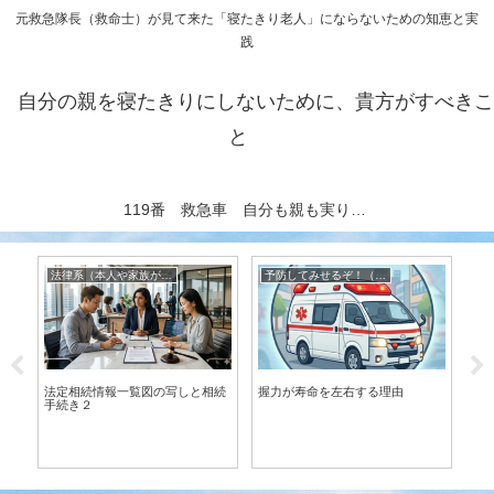
元救急隊長（救命士）が見て来た「寝たきり老人」にならないための知恵と実
践
自分の親を寝たきりにしないために、貴方がすべきこ
と
119番 救急車 自分も親も実りある老後を送る秘訣（元救急隊長執筆）
法律系（本人や家族がしなければならないこと）
予防してみせるぞ！（寝たきり、ボケ、認知症） 元救急隊長が伝授
救
法定相続情報一覧図の写しと相続
握力が寿命を左右する理由
11
手続き２
る
の？